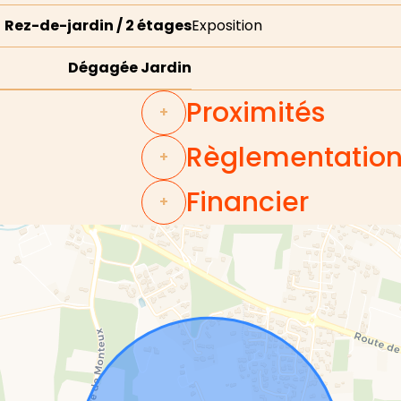
Rez-de-jardin / 2 étages
Exposition
Dégagée Jardin
Proximités
+
Règlementatio
+
Financier
+