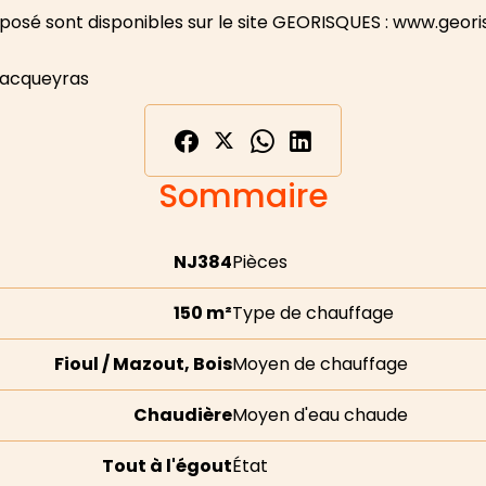
exposé sont disponibles sur le site GEORISQUES : www.geori
 Vacqueyras
Sommaire
NJ384
Pièces
150 m²
Type de chauffage
Fioul / Mazout, Bois
Moyen de chauffage
Chaudière
Moyen d'eau chaude
Tout à l'égout
État