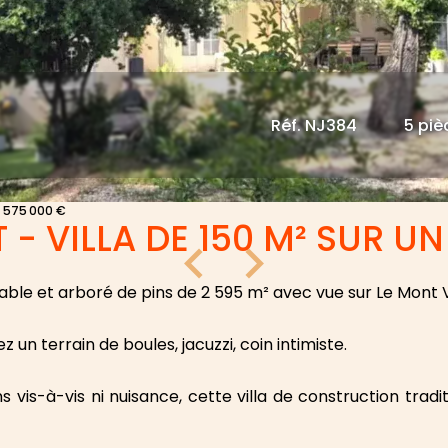
Réf. NJ384
5 piè
, 575 000 €
 VILLA DE 150 M² SUR UN
inable et arboré de pins de 2 595 m² avec vue sur Le Mont 
un terrain de boules, jacuzzi, coin intimiste.
is-à-vis ni nuisance, cette villa de construction tradit