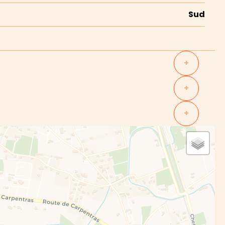
Sud
+
n
+
+