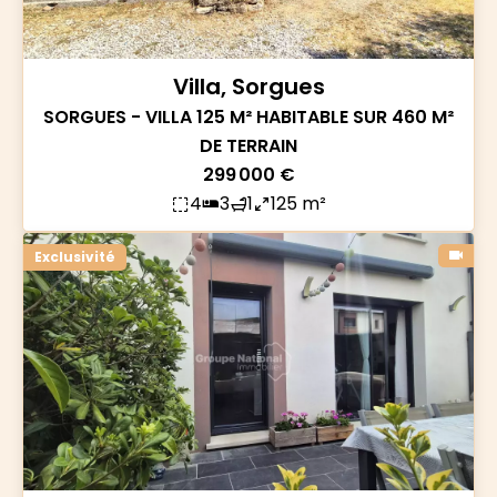
Villa, Sorgues
SORGUES - VILLA 125 M² HABITABLE SUR 460 M²
DE TERRAIN
299 000 €
4
3
1
125 m²
Exclusivité