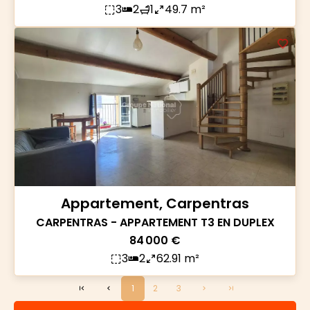
3
2
1
49.7 m²
Appartement, Carpentras
CARPENTRAS - APPARTEMENT T3 EN DUPLEX
84 000 €
3
2
62.91 m²
1
2
3