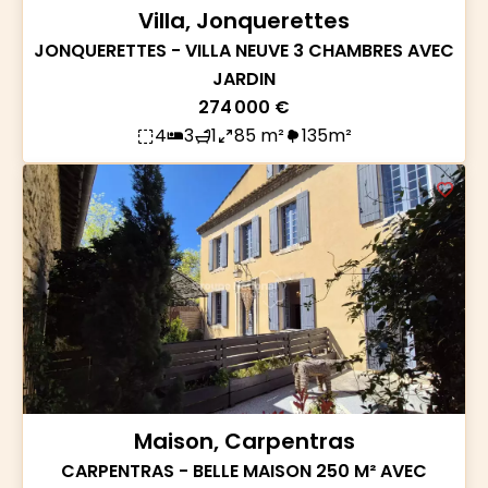
Villa, Jonquerettes
JONQUERETTES - VILLA NEUVE 3 CHAMBRES AVEC
JARDIN
274 000 €
4
3
1
85 m²
135m²
Maison, Carpentras
CARPENTRAS - BELLE MAISON 250 M² AVEC