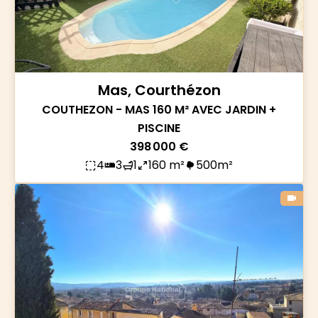
Mas, Courthézon
COUTHEZON - MAS 160 M² AVEC JARDIN +
PISCINE
398 000 €
4
3
1
160 m²
500m²