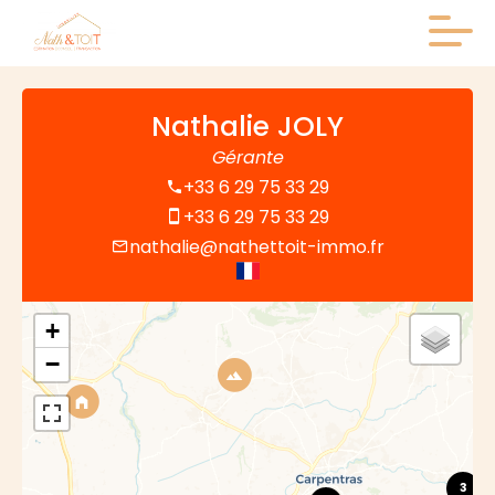
Nathalie JOLY
Gérante
+33 6 29 75 33 29
+33 6 29 75 33 29
nathalie@nathettoit-immo.fr
+
−
3