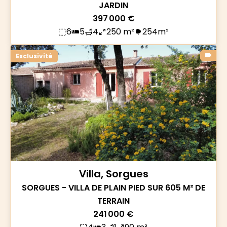
JARDIN
397 000 €
6
5
4
250 m²
254m²
Exclusivité
Villa, Sorgues
SORGUES - VILLA DE PLAIN PIED SUR 605 M² DE
TERRAIN
241 000 €