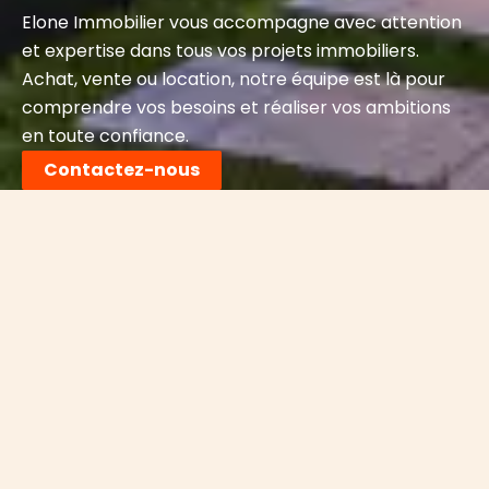
Elone Immobilier vous accompagne avec attention
et expertise dans tous vos projets immobiliers.
Achat, vente ou location, notre équipe est là pour
comprendre vos besoins et réaliser vos ambitions
en toute confiance.
Contactez-nous
Le Guide pour Trouver le
Bien Immobilier Idéal
Que vous cherchiez votre première maison ou une
propriété pour diversifier votre portefeuille,
apprenez les étapes essentielles pour évaluer un
bien, analyser le quartier et négocier le meilleur
prix.
En savoir +